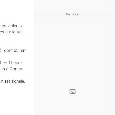
rès violents
és sur le Var
e), dont 55 mm
 en 1 heure.
 mm à Conca
n’est signalé.