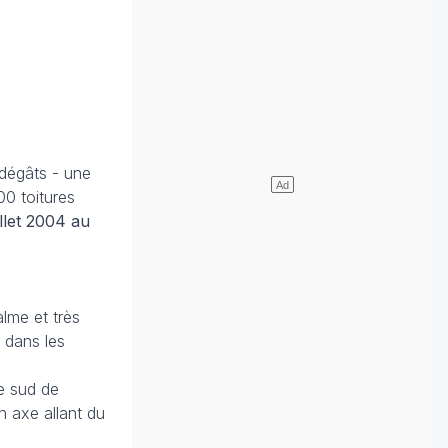
dégâts - une
0 toitures
llet
2004 au
lme et très
 dans les
le sud de
n axe allant du