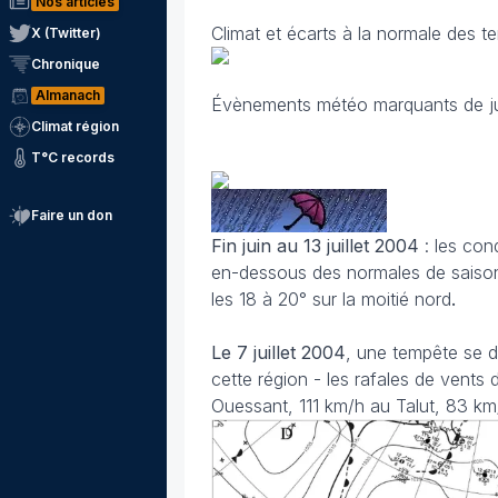
Nos articles
Climat et écarts à la normale des t
X (Twitter)
Chronique
Almanach
Évènements météo marquants de ju
Climat région
T°C records
Faire un don
Fin juin au 13 juillet 2004
: les con
en-dessous des normales de saison
les 18 à 20° sur la moitié nord
.
Le 7 juillet
2004
, une tempête se 
cette région - les rafales de vents
Ouessant, 111 km/h au Talut, 83 km