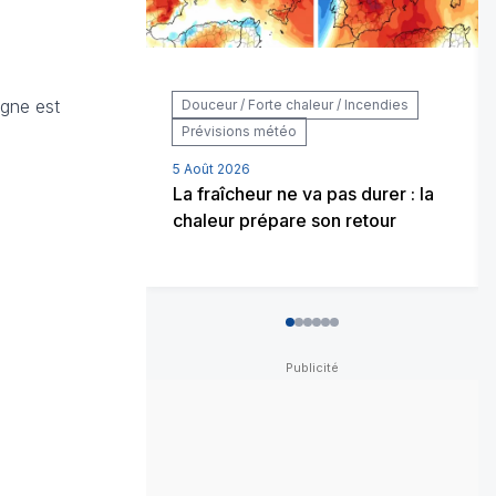
agne est
Douceur / Forte chaleur / Incendies
Prévisions météo
5 Août 2026
La fraîcheur ne va pas durer : la
chaleur prépare son retour
0
1
2
3
4
5