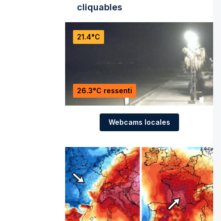
cliquables
21.4°C
26.3°C ressenti
Webcams locales