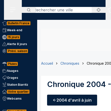
Rechercher
Menu secondaire
Bulletin France
Week-end
15 jours
Alerte 8 jours
Prévi. saison
Accueil
Chroniques
Chronique 2004
Pluies
Nuages
Orages
Chronique 2004 - 
Station Biarritz
Votre quartier
Webcams
2004
d'avril à juin