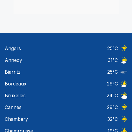
Angers
25
°C
Ciel 
Annecy
31
°C
Ciel 
Biarritz
25
°C
Nuage
Bordeaux
29
°C
Ciel 
Bruxelles
24
°C
Ciel 
Cannes
29
°C
Ciel 
Chambery
32
°C
Ciel 
Chamrousse
19
°C