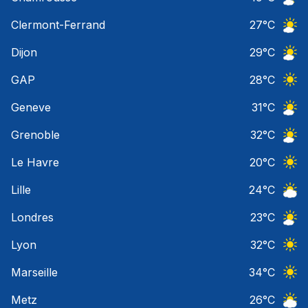
Ciel 
Clermont-Ferrand
27
°C
Ciel 
Dijon
29
°C
Ciel 
GAP
28
°C
Ciel 
Geneve
31
°C
Ciel 
Grenoble
32
°C
Ciel 
Le Havre
20
°C
Ciel 
Lille
24
°C
Ciel 
Londres
23
°C
Ciel 
Lyon
32
°C
Ciel 
Marseille
34
°C
Ciel 
Metz
26
°C