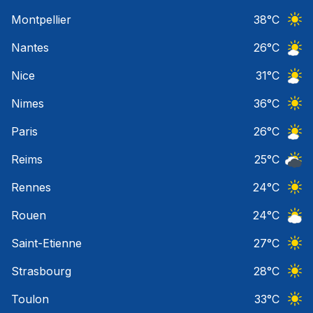
Ciel 
Montpellier
38
°C
Ciel 
Nantes
26
°C
Ciel 
Nice
31
°C
Ciel 
Nimes
36
°C
Ciel 
Paris
26
°C
Ciel 
Reims
25
°C
Ciel 
Rennes
24
°C
Ciel 
Rouen
24
°C
Ciel 
Saint-Etienne
27
°C
Ciel 
Strasbourg
28
°C
Ciel 
Toulon
33
°C