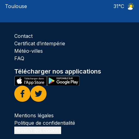
Ciel 
Toulouse
31
°C
Ciel 
Contact
Certificat d’intempérie
Météo-villes
FAQ
Télécharger nos applications
Facebook
Twitter
Mentions légales
Politique de confidentialité
Gestion des cookies