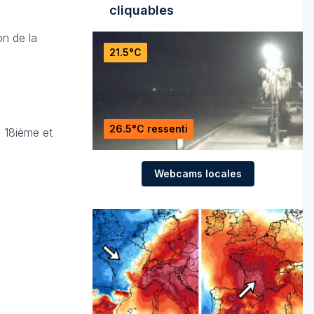
cliquables
on de la
21.5°C
26.5°C ressenti
s 18ième et
Webcams locales