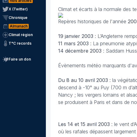
Nos articles
Climat et écarts à la normale des t
X (Twitter)
Chronique
Repères historiques de l'année
200
Almanach
Climat région
19 janvier 2003
: L’Angleterre rem
11 mars
2003
: La pneumonie atyp
T°C records
14 décembre
2003
: Saddam Hussei
Faire un don
Évènements météo marquants d'avri
Du 8 au 10 avril 2003
: la végétat
descend à -10° au Puy (700 m d’alti
Nancy ; les vergers lorrains et als
se produisent à Paris et dans de n
Les 14 et 15 avril
2003
: le vent d
où les rafales dépassent largement