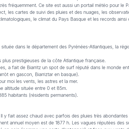
très fréquemment. Ce site est aussi un portail météo pour le 
ct, les cartes de suivi des pluies et des nuages, les observa
 climatologiques, le climat du Pays Basque et les records ain
située dans le département des Pyrénées-Atlantiques, la régio
s plus prestigieuses de la côte Atlantique française.
, a fait de Biarritz un spot de surf réputé dans le monde enti
iarròt en gascon, Biarriztar en basque).
r moi les vents, les astres et la mer.
e altitude située entre 0 et 85m.
885 habitants (résidents permanents).
Il y fait assez chaud avec parfois des pluies très abondante
llement annuel moyen est de 1877 h. Les vagues réputées des su