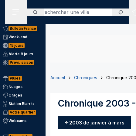
Rechercher
Menu secondaire
Bulletin France
Week-end
15 jours
Alerte 8 jours
Prévi. saison
Accueil
Chroniques
Chronique 2003
Pluies
Nuages
Orages
Chronique 2003 - 
Station Biarritz
Votre quartier
Webcams
2003
de janvier à mars