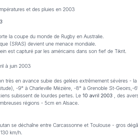
empératures et des pluies en 2003
3
porte la coupe du monde de Rugby en Australie.
ique (SRAS) devient une menace mondiale.
n est capturé par les américains dans son fief de Tikrit.
l à juin 2003
ion très en avance subie des gelées extrêmement sévères - la
tude), -9° à Charleville Mézière, -8° à Grenoble St-Geoirs,-6
aciens subissent de lourdes pertes. Le
10 avril 2003
, des aver
ombreuses régions - 5cm en Alsace.
’Autan se déchaîne entre Carcassonne et Toulouse - gros dégâ
 130 km/h.