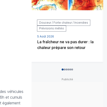
Douceur / Forte chaleur / Incendies
Prévisions météo
5 Août 2026
La fraîcheur ne va pas durer : la
chaleur prépare son retour
0
1
2
3
4
5
 des véhicules
16h et cumuls
nt également