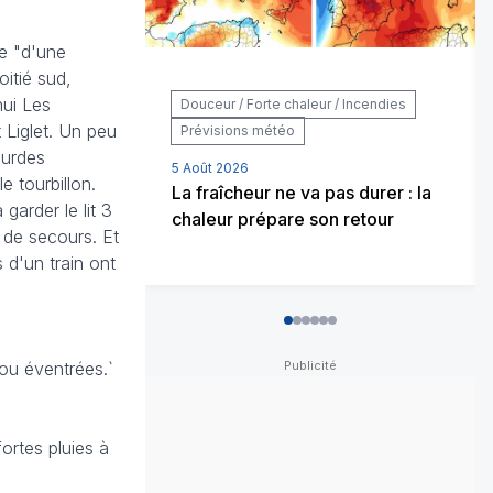
e "d'une
oitié sud,
hui Les
Douceur / Forte chaleur / Incendies
 Liglet. Un peu
Prévisions météo
ourdes
5 Août 2026
e tourbillon.
La fraîcheur ne va pas durer : la
arder le lit 3
chaleur prépare son retour
 de secours. Et
 d'un train ont
0
1
2
3
4
5
ou éventrées.`
ortes pluies à