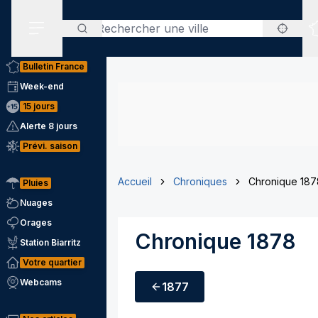
Rechercher
Menu secondaire
Bulletin France
Week-end
15 jours
Alerte 8 jours
Prévi. saison
Accueil
Chroniques
Chronique 187
Pluies
Nuages
Orages
Chronique 1878
Station Biarritz
Votre quartier
Webcams
1877