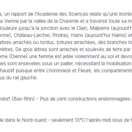
à, un rapport de l'Académie des Sciences relate qu'une tromb
a Vienne par la vallée de la Charente et a traversé toute sa m
ouleure jusqu'à la jonction avec le Clain, Malpierre (aujourd'
enne), Château-Larcher, Pindray, Hains (aujourd'hui Haims) et
arbres arrachés ou tordus, toitures arrachées, des branches l
ètres. De gros arbres sont arrachés et soulevés de terre par l
rne (Dienne) une femme est jetée violemment au sol et devra g
es sont ensevelies sous un pailler, nécessitant la mobilisation
xhaustif puisque entre Lhommaizé et Fleuré, les compartiments
us du rail gauche.
dorf (Bas-Rhin) - Plus de cent constructions endommagées 
 dans le Nord-ouest - seulement 13°C l'après-midi sous de f