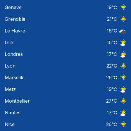
Ciel 
Geneve
19
°C
Ciel 
Grenoble
21
°C
Ciel 
Le Havre
16
°C
Ciel 
Lille
16
°C
Ciel 
Londres
17
°C
Ciel 
Lyon
22
°C
Ciel 
Marseille
26
°C
Ciel 
Metz
19
°C
Ciel 
Montpellier
27
°C
Ciel 
Nantes
17
°C
Ciel 
Nice
26
°C
Ciel 