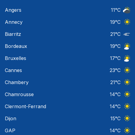
Angers
11
°C
Ciel 
Annecy
19
°C
Ciel 
Biarritz
21
°C
Nuage
Bordeaux
19
°C
Ciel 
Bruxelles
17
°C
Ciel 
Cannes
23
°C
Ciel 
Chambery
21
°C
Ciel 
Chamrousse
14
°C
Ciel 
Clermont-Ferrand
14
°C
Ciel 
Dijon
15
°C
Ciel 
GAP
14
°C