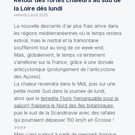
Retour des fortes chaleurs au sud de
la Loire dés lundi
samedi 2 août 2025
La nouvelle descente d'air plus frais arrive dans
les régions méditerranéennes où le temps restera
estival, mais le mistral et la tramontane
souffleront tout au long de ce week-end.
Mais, globalement, le temps va lentement
s’améliorer sur la France, grâce à une dorsale
anticyclonique (prolongement de l'anticyclone
des Açores).
La chaleur reviendra dans le Midi, puis sur une
petite moitié Sud dans la journée de lundi,
alors que la
tempête Floris (remarquable pour la
saison) frappera le Nord des Iles britanniques
,
puis le sud de la Scandinavie avec des rafales
qui pourraient dépasser 150 km/h en Écosse !
>>>>
Mais c'est surtout à partir de mercredi (lorsque