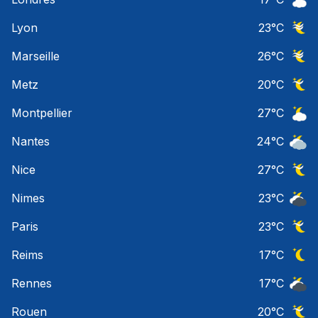
Ciel 
Lyon
23
°C
Ciel 
Marseille
26
°C
Ciel 
Metz
20
°C
Ciel 
Montpellier
27
°C
Ciel 
Nantes
24
°C
Ciel 
Nice
27
°C
Ciel 
Nimes
23
°C
Ciel 
Paris
23
°C
Ciel 
Reims
17
°C
Ciel 
Rennes
17
°C
Ciel 
Rouen
20
°C