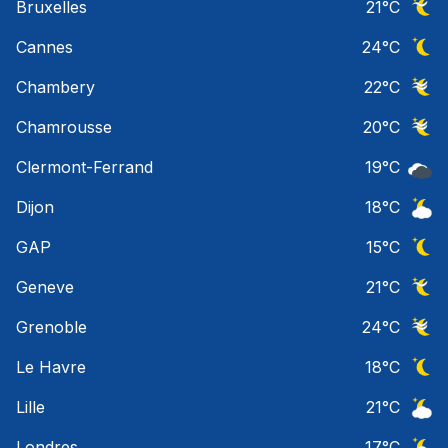
Bruxelles
21
°C
Ciel 
Cannes
24
°C
Ciel 
Chambery
22
°C
Ciel 
Chamrousse
20
°C
Ciel 
Clermont-Ferrand
19
°C
Ciel 
Dijon
18
°C
Ciel 
GAP
15
°C
Ciel 
Geneve
21
°C
Ciel 
Grenoble
24
°C
Ciel 
Le Havre
18
°C
Ciel 
Lille
21
°C
Ciel 
Londres
17
°C