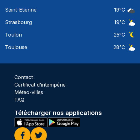
Ciel 
Saint-Etienne
19
°C
Ciel 
Strasbourg
19
°C
Ciel 
Toulon
25
°C
Ciel 
Toulouse
28
°C
Ciel 
Contact
Certificat d’intempérie
Météo-villes
FAQ
Télécharger nos applications