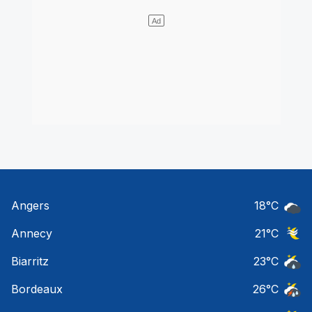
Angers
18
°C
Ciel 
Annecy
21
°C
Ciel 
Biarritz
23
°C
Risqu
Bordeaux
26
°C
Temps