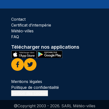
Pluie
Contact
Certificat d’intempérie
Météo-villes
FAQ
Télécharger nos applications
Facebook
Twitter
Mentions légales
Politique de confidentialité
Gestion des cookies
@Copyright 2003 -
2026
. SARL Météo-villes