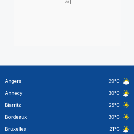
Angers
29
°C
Ciel 
Annecy
30
°C
Ciel 
Biarritz
25
°C
Ciel 
Bordeaux
30
°C
Ciel 
Bruxelles
21
°C