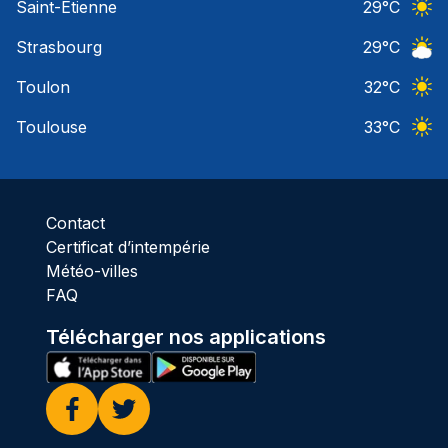
Saint-Etienne
29
°C
Ciel 
Strasbourg
29
°C
Ciel 
Toulon
32
°C
Ciel 
Toulouse
33
°C
Ciel 
Contact
Certificat d’intempérie
Météo-villes
FAQ
Télécharger nos applications
Facebook
Twitter