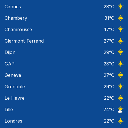
Ciel 
Cannes
28
°C
Ciel 
Chambery
31
°C
Ciel 
Chamrousse
17
°C
Ciel 
Clermont-Ferrand
27
°C
Ciel 
Dijon
29
°C
Ciel 
GAP
28
°C
Ciel 
Geneve
27
°C
Ciel 
Grenoble
29
°C
Ciel 
Le Havre
22
°C
Ciel 
Lille
24
°C
Ciel 
Londres
22
°C
Ciel 