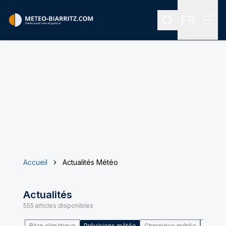
FR
Rechercher
Menu
Menu des
Accueil
Actualités Météo
Actualités
555
articles disponibles
Bilan climatique
Prévisions météo
Chronique météo
Climat 