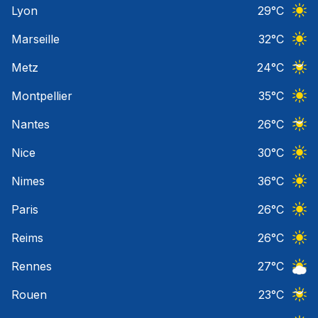
Lyon
29
°C
Ciel 
Marseille
32
°C
Ciel 
Metz
24
°C
Ciel 
Montpellier
35
°C
Ciel 
Nantes
26
°C
Ciel 
Nice
30
°C
Ciel 
Nimes
36
°C
Ciel 
Paris
26
°C
Ciel 
Reims
26
°C
Ciel 
Rennes
27
°C
Ciel 
Rouen
23
°C
Ciel 