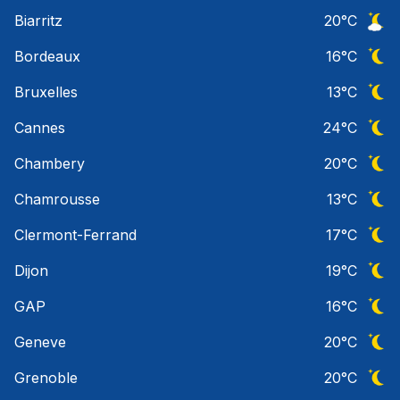
Ciel 
Biarritz
20
°C
Ciel 
Bordeaux
16
°C
Ciel 
Bruxelles
13
°C
Ciel 
Cannes
24
°C
Ciel 
Chambery
20
°C
Ciel 
Chamrousse
13
°C
Ciel 
Clermont-Ferrand
17
°C
Ciel 
Dijon
19
°C
Ciel 
GAP
16
°C
Ciel 
Geneve
20
°C
Ciel 
Grenoble
20
°C
Ciel 