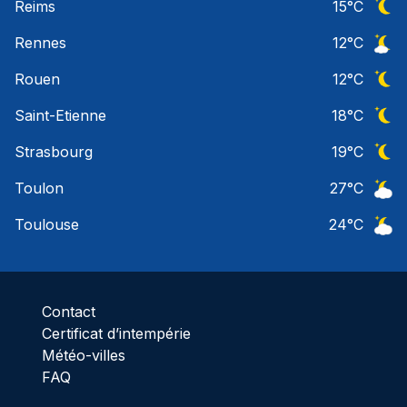
Reims
15
°C
Ciel 
Rennes
12
°C
Ciel 
Rouen
12
°C
Ciel 
Saint-Etienne
18
°C
Ciel 
Strasbourg
19
°C
Ciel 
Toulon
27
°C
Ciel 
Toulouse
24
°C
Ciel 
Contact
Certificat d’intempérie
Météo-villes
FAQ