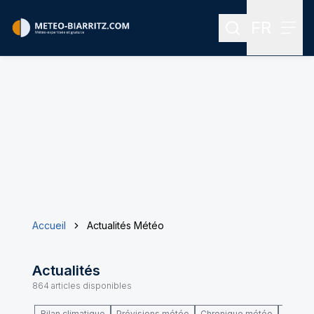
FR
Rechercher
Menu
Menu des
Accueil
Actualités Météo
Actualités
864
articles disponibles
Bilan climatique
Prévisions météo
Chronique météo
Climat 