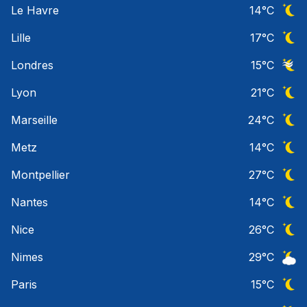
Le Havre
14
°C
Ciel 
Lille
17
°C
Ciel 
Londres
15
°C
Ciel 
Lyon
21
°C
Ciel 
Marseille
24
°C
Ciel 
Metz
14
°C
Ciel 
Montpellier
27
°C
Ciel 
Nantes
14
°C
Ciel 
Nice
26
°C
Ciel 
Nimes
29
°C
Ciel 
Paris
15
°C
Ciel 