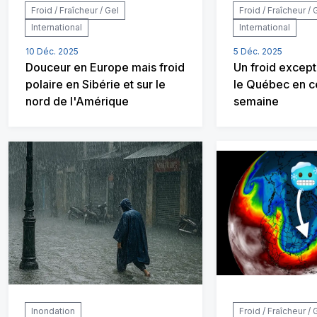
Froid / Fraîcheur / Gel
Froid / Fraîcheur / 
International
International
10 Déc. 2025
5 Déc. 2025
Douceur en Europe mais froid
Un froid except
polaire en Sibérie et sur le
le Québec en ce
nord de l'Amérique
semaine
Inondation
Froid / Fraîcheur / 