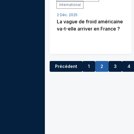
International
2 Déc. 2025
La vague de froid américaine
va-t-elle arriver en France ?
Précédent
1
2
3
4