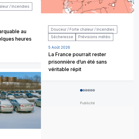
aleur / Incendies
Douceur / Forte chaleur / Incendies
arquable au
Sécheresse
Prévisions météo
elques heures
5 Août 2026
La France pourrait rester
prisonnière d’un été sans
véritable répit
0
1
2
3
4
5