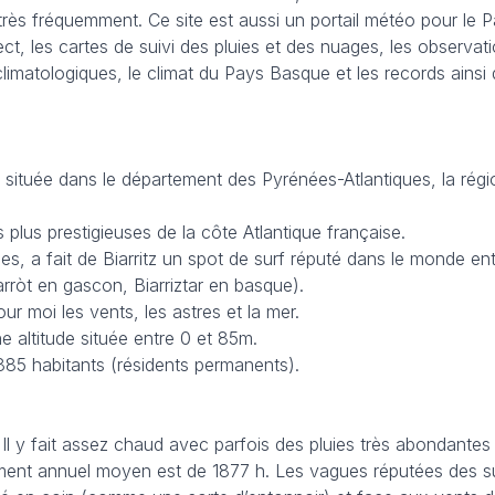
très fréquemment. Ce site est aussi un portail météo pour le 
ct, les cartes de suivi des pluies et des nuages, les observa
 climatologiques, le climat du Pays Basque et les records ain
située dans le département des Pyrénées-Atlantiques, la régio
s plus prestigieuses de la côte Atlantique française.
, a fait de Biarritz un spot de surf réputé dans le monde enti
iarròt en gascon, Biarriztar en basque).
r moi les vents, les astres et la mer.
e altitude située entre 0 et 85m.
885 habitants (résidents permanents).
Il y fait assez chaud avec parfois des pluies très abondante
llement annuel moyen est de 1877 h. Les vagues réputées des su