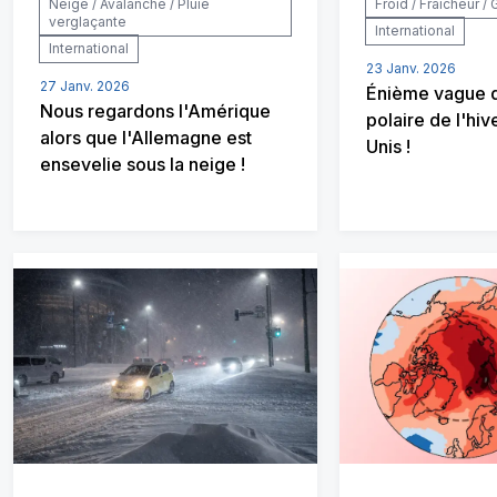
Neige / Avalanche / Pluie
Froid / Fraîcheur / 
verglaçante
International
International
23 Janv. 2026
27 Janv. 2026
Énième vague d
Nous regardons l'Amérique
polaire de l'hiv
alors que l'Allemagne est
Unis !
ensevelie sous la neige !