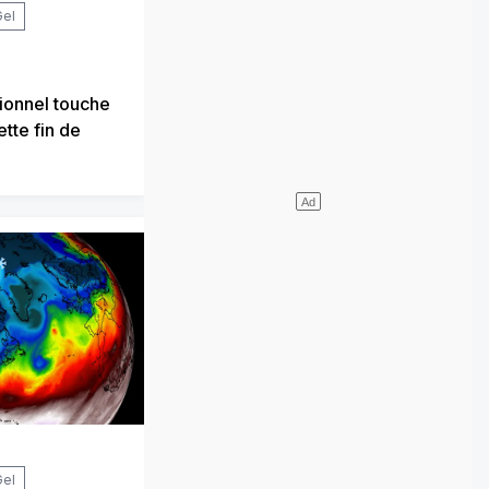
Gel
ionnel touche
tte fin de
Gel