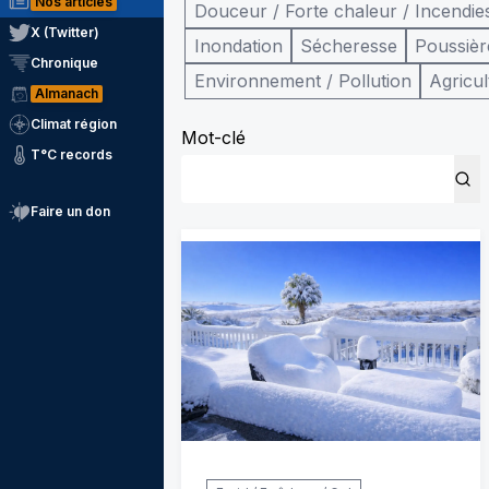
Nos articles
Douceur / Forte chaleur / Incendie
X (Twitter)
Inondation
Sécheresse
Poussièr
Chronique
Environnement / Pollution
Agricul
Almanach
Climat région
Mot-clé
T°C records
Faire un don