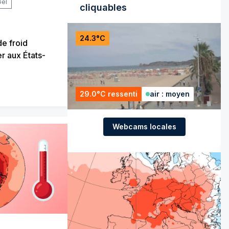
Gel
cliquables
24.3°C
e froid
er aux États-
29.0°C ressenti
air : moyen
Webcams locales