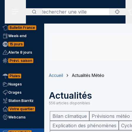
Rechercher
Menu secondaire
Bulletin France
Week-end
15 jours
Alerte 8 jours
Prévi. saison
Accueil
Actualités Météo
Pluies
Nuages
Orages
Actualités
Station Biarritz
556
articles disponibles
Votre quartier
Bilan climatique
Prévisions météo
Webcams
Explication des phénomènes
Cycl