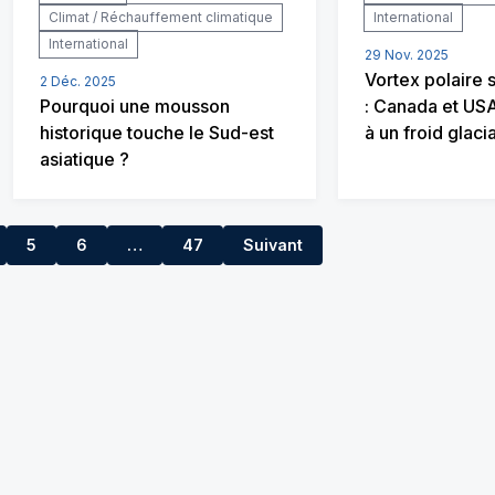
Climat / Réchauffement climatique
International
International
29 Nov. 2025
Vortex polaire 
2 Déc. 2025
Pourquoi une mousson
: Canada et US
historique touche le Sud-est
à un froid glacia
asiatique ?
5
6
…
47
Suivant
7